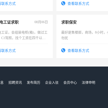
压电工证和十几年工作经验
看联系方式
查看联系方式
电工证求职
08月06日
求职保安
电工证，会组装电柜(箱)，做过工
最好是售楼部，商场，8小时，
；C1驾照，找个工资在四千以
勿扰
强县以外需要有住宿，保险勿扰
看联系方式
查看联系方式
信息
招聘资讯
发布简历
企业入驻
会员中心
法律申明
们