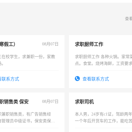
查
寒假工）
08月07日
求职厨师工作
三在校学生，求兼职一份，家教
求职厨师工作 各种火锅。家常
场。
点。食堂。烧烤海鲜，工资要求6
上
看联系方式
查看联系方式
职销售类 保安
08月07日
求职司机
职兼职销售类，有广告销售经
本人男，24岁有c1证，驾龄两
络管理员中级证书，保安类保安
一个年后开货车的工作，能吃
形象岗或幼儿园保安，维修水电
加班。