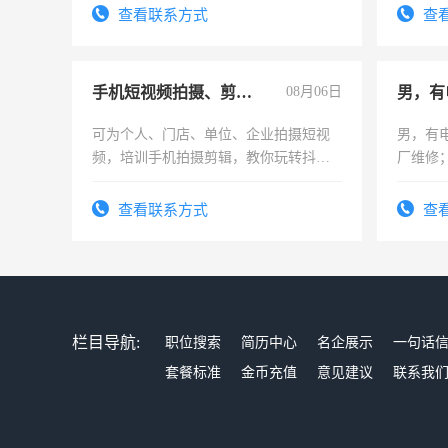
有高低
查看联系方式
查
手机短视频拍摄、剪辑、抖音快手
08月06日
男，有
可为个人、门店、单位、企业拍摄短视
男，有
频，培训手机拍摄剪辑，教你玩转抖音
厂维修
可为个人、门店、单位、企业拍摄短视
上，枣
频，培训手机拍摄剪辑，教你玩转抖
电话
查看联系方式
查
音！你也可以成为拍摄达人！你也可以
成为拍摄达人！
栏目导航:
职位搜索
简历中心
名企展示
一句话
套餐标准
金币充值
意见建议
联系我