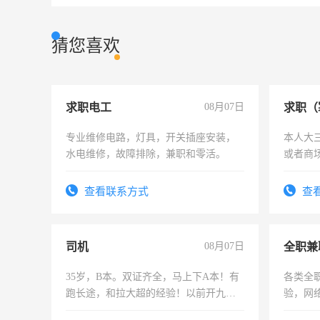
猜您喜欢
求职电工
08月07日
求职（
专业维修电路，灯具，开关插座安装，
本人大
水电维修，故障排除，兼职和零活。
或者商
查看联系方式
查
司机
08月07日
全职兼
35岁，B本。双证齐全，马上下A本！有
各类全
跑长途，和拉大超的经验！以前开九米
验，网
六，渣土车
队长，